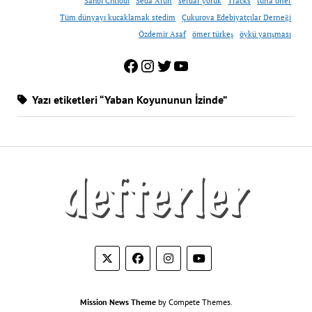
Sahbi Chtioui
Seda Arun
serdar yörük
Tracks
tuna öner
Tüm dünyayı kucaklamak stedim
Çukurova Edebiyatçılar Derneği
Özdemir Asaf
ömer türkeş
öykü yarışması
Facebook
Instagram
Twitter
YouTube
Yazı etiketleri “Yaban Koyununun İzinde”
Mission News Theme
by Compete Themes.