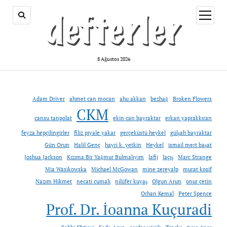
menüy
aç
8 Ağustos 2026
Adam Driver
ahmet can mocan
ahu akkan
bezhağ
Broken Flowers
CKM
cansu tanpolat
ekin can bayraktar
erkan yaprakkıran
feyza hepçilingirler
filiz piyale yakar
gerçeküstü heykel
gülşah bayraktar
Gün Orun
Halil Genç
hayri k. yetkin
Heykel
ismail mert başat
Joshua Jackson
Kızıma Bir Yağmur Bulmalıyım
lafij
laçış
Marc Strange
Mia Wasikowska
Michael McGowan
mine zereyalp
murat kosif
Nazım Hikmet
necati cumalı
nilüfer kuyaş
Olgun Arun
onur çetin
Orhan Kemal
Peter Spence
Prof. Dr. İoanna Kuçuradi