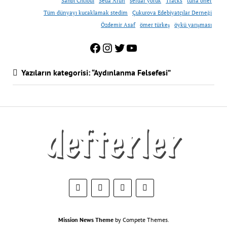
Sahbi Chtioui
Seda Arun
serdar yörük
Tracks
tuna öner
Tüm dünyayı kucaklamak stedim
Çukurova Edebiyatçılar Derneği
Özdemir Asaf
ömer türkeş
öykü yarışması
Facebook
Instagram
Twitter
YouTube
Yazıların kategorisi: “Aydınlanma Felsefesi”
Mission News Theme
by Compete Themes.