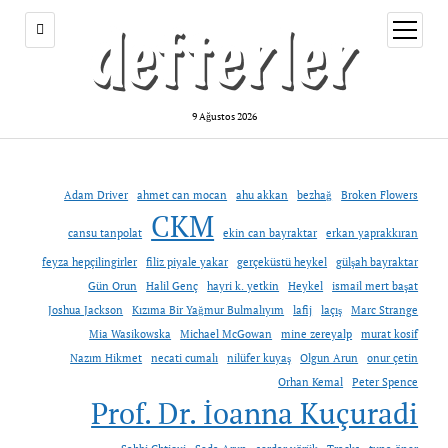
menüy
aç
9 Ağustos 2026
Adam Driver
ahmet can mocan
ahu akkan
bezhağ
Broken Flowers
CKM
cansu tanpolat
ekin can bayraktar
erkan yaprakkıran
feyza hepçilingirler
filiz piyale yakar
gerçeküstü heykel
gülşah bayraktar
Gün Orun
Halil Genç
hayri k. yetkin
Heykel
ismail mert başat
Joshua Jackson
Kızıma Bir Yağmur Bulmalıyım
lafij
laçış
Marc Strange
Mia Wasikowska
Michael McGowan
mine zereyalp
murat kosif
Nazım Hikmet
necati cumalı
nilüfer kuyaş
Olgun Arun
onur çetin
Orhan Kemal
Peter Spence
Prof. Dr. İoanna Kuçuradi