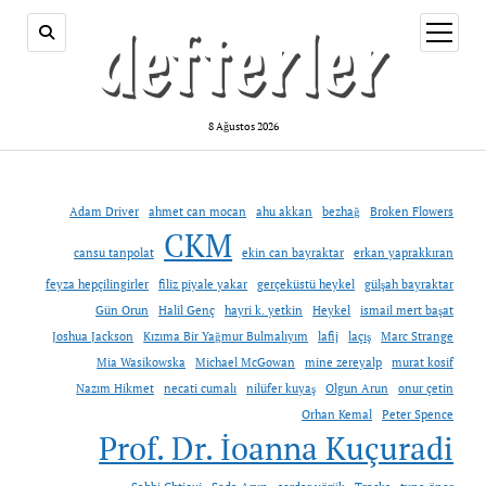
menüy
aç
8 Ağustos 2026
Adam Driver
ahmet can mocan
ahu akkan
bezhağ
Broken Flowers
CKM
cansu tanpolat
ekin can bayraktar
erkan yaprakkıran
feyza hepçilingirler
filiz piyale yakar
gerçeküstü heykel
gülşah bayraktar
Gün Orun
Halil Genç
hayri k. yetkin
Heykel
ismail mert başat
Joshua Jackson
Kızıma Bir Yağmur Bulmalıyım
lafij
laçış
Marc Strange
Mia Wasikowska
Michael McGowan
mine zereyalp
murat kosif
Nazım Hikmet
necati cumalı
nilüfer kuyaş
Olgun Arun
onur çetin
Orhan Kemal
Peter Spence
Prof. Dr. İoanna Kuçuradi