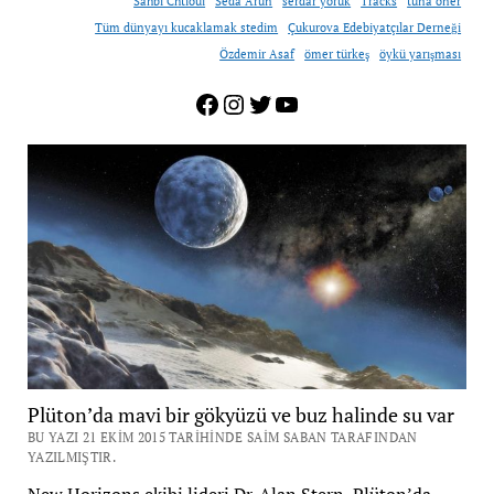
Sahbi Chtioui
Seda Arun
serdar yörük
Tracks
tuna öner
Tüm dünyayı kucaklamak stedim
Çukurova Edebiyatçılar Derneği
Özdemir Asaf
ömer türkeş
öykü yarışması
Facebook
Instagram
Twitter
YouTube
Plüton’da mavi bir gökyüzü ve buz halinde su var
BU YAZI 21 EKIM 2015 TARIHINDE SAIM SABAN TARAFINDAN
YAZILMIŞTIR.
New Horizons ekibi lideri Dr. Alan Stern, Plüton’da