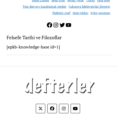
Sahbi Chtioui
Seda Arun
serdar yörük
Tracks
tuna öner
Tüm dünyayı kucaklamak stedim
Çukurova Edebiyatçılar Derneği
Özdemir Asaf
ömer türkeş
öykü yarışması
Facebook
Instagram
Twitter
YouTube
Felsefe Tarihi ve Filozoflar
[epkb-knowledge-base id=1]