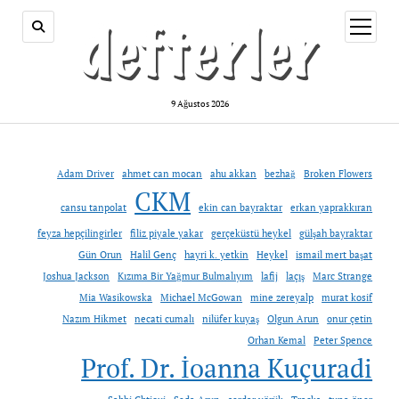
menüy
aç
9 Ağustos 2026
Adam Driver
ahmet can mocan
ahu akkan
bezhağ
Broken Flowers
CKM
cansu tanpolat
ekin can bayraktar
erkan yaprakkıran
feyza hepçilingirler
filiz piyale yakar
gerçeküstü heykel
gülşah bayraktar
Gün Orun
Halil Genç
hayri k. yetkin
Heykel
ismail mert başat
Joshua Jackson
Kızıma Bir Yağmur Bulmalıyım
lafij
laçış
Marc Strange
Mia Wasikowska
Michael McGowan
mine zereyalp
murat kosif
Nazım Hikmet
necati cumalı
nilüfer kuyaş
Olgun Arun
onur çetin
Orhan Kemal
Peter Spence
Prof. Dr. İoanna Kuçuradi